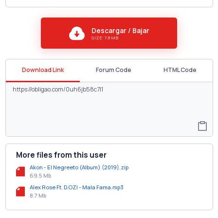
Descargar / Bajar
SIZE: 7.8 MB
Download Link
Forum Code
HTML Code
More files from this user
Akon - El Negreeto (Album) (2019).zip
69.5 Mb
Alex Rose Ft. D.OZI - Mala Fama.mp3
8.7 Mb