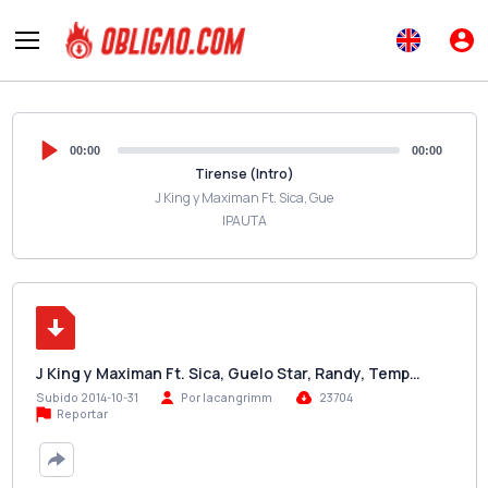
00:00
00:00
Tirense (Intro)
J King y Maximan Ft. Sica, Gue
IPAUTA
J King y Maximan Ft. Sica, Guelo Star, Randy, Temp…
Subido 2014-10-31
Por lacangrimm
23704
Reportar