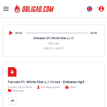
00:00
00:00
Embalao (Ft. White Star y J. C
Farruko
IPAUTA - La 167
Farruko Ft. White Star y J. Cross - Embalao.mp3
Subido 2021-09-30
Por Blanquicet
4165
Reportar