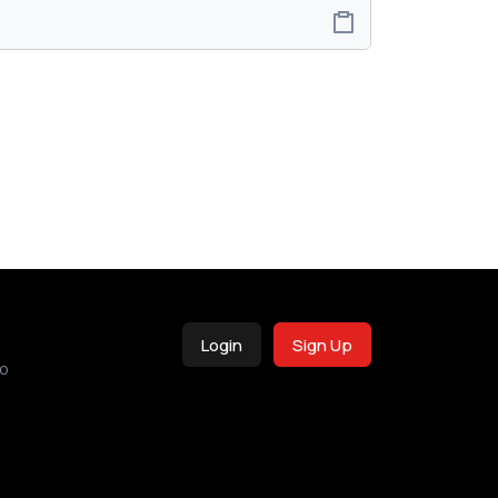
Login
Sign Up
o