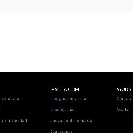
IPAUTA.COM
AYUDA
os de Uso
Reggaeton y Trap
Contact
s
Discografías
Ayudas
a de Privacidad
Jueves del Recuerdo
Canciones