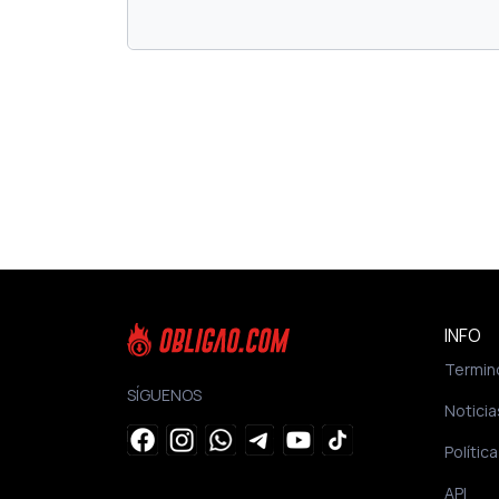
INFO
Termin
SÍGUENOS
Noticia
Polític
API