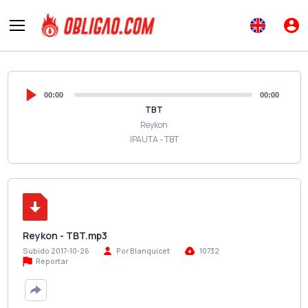
00:00
00:00
TBT
Reykon
IPAUTA - TBT
Reykon - TBT.mp3
Subido 2017-10-26
Por Blanquicet
10732
Reportar