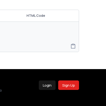
HTML Code
Login
Sign Up
o