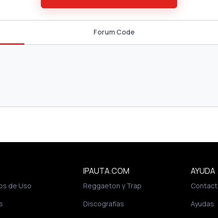
Forum Code
IPAUTA.COM
AYUDA
os de Uso
Reggaeton y Trap
Contact
s
Discografías
Ayudas