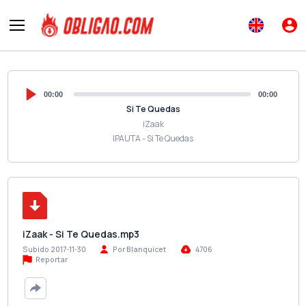
00:00
00:00
Si Te Quedas
iZaak
IPAUTA - Si Te Quedas
iZaak - Si Te Quedas.mp3
Subido 2017-11-30
Por Blanquicet
4706
Reportar