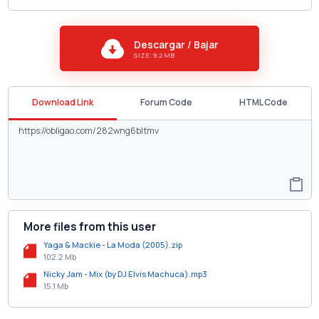
Descargar / Bajar
SIZE: 9.2 MB
Download Link
Forum Code
HTML Code
More files from this user
Yaga & Mackie - La Moda (2005).zip
102.2 Mb
Nicky Jam - Mix (by DJ Elvis Machuca).mp3
15.1 Mb