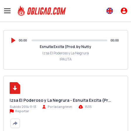
00:00
00:00
Esnuita Excita (Prod. by Nutty
Izsa El Poderoso y La Negrura
IPAUTA
Izsa El Poderoso y La Negrura - Esnuita Excita (Pr…
Subido 2014-11-13
Por lacangrimm
1535
Reportar