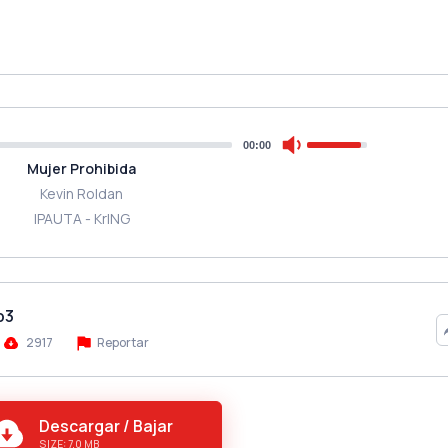
00:00
Mujer Prohibida
Kevin Roldan
IPAUTA - KrING
p3
2917
Reportar
Descargar / Bajar
SIZE: 7.0 MB