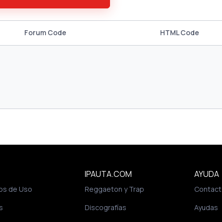
Forum Code
HTML Code
IPAUTA.COM
AYUDA
os de Uso
Reggaeton y Trap
Contact
s
Discografías
Ayudas