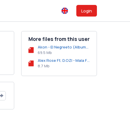
Login
More files from this user
Akon - El Negreeto (Album) (2019).zip
69.5 Mb
Alex Rose Ft. D.OZI - Mala Fama.mp3
8.7 Mb