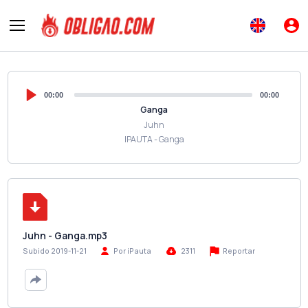
00:00
00:00
Ganga
Juhn
IPAUTA - Ganga
Juhn - Ganga.mp3
Reportar
Subido 2019-11-21
Por iPauta
2311