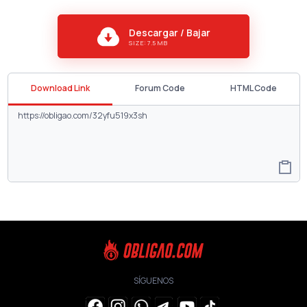
Descargar / Bajar
SIZE: 7.5 MB
Download Link
Forum Code
HTML Code
SÍGUENOS