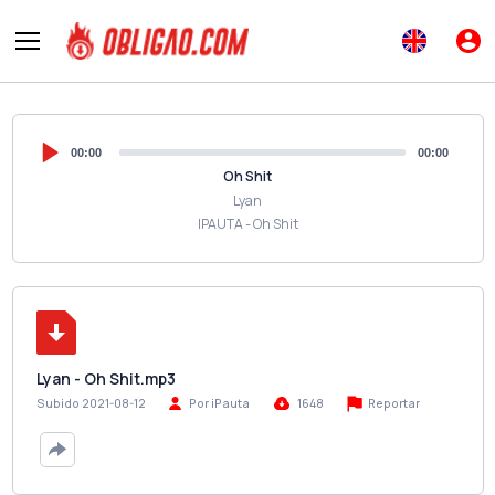
00:00
00:00
Oh Shit
Lyan
IPAUTA - Oh Shit
Lyan - Oh Shit.mp3
Reportar
Subido 2021-08-12
Por iPauta
1648