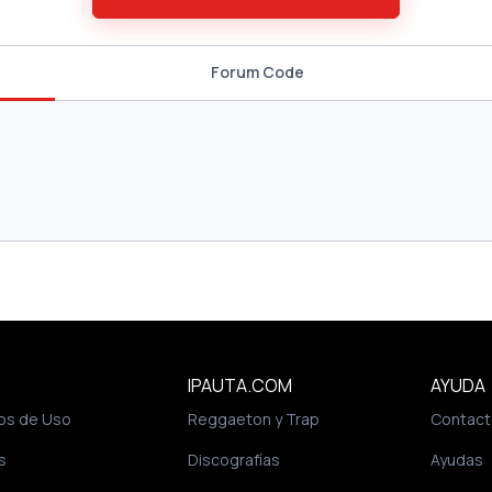
Forum Code
IPAUTA.COM
AYUDA
os de Uso
Reggaeton y Trap
Contact
s
Discografías
Ayudas