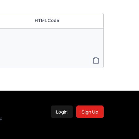
HTML Code
Login
Sign Up
o