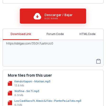
Descargar / Bajar
SIZE: 9.8 MB
Download Link
Forum Code
HTML Code
More files from this user
Kendo Kaponi - Moriran.mp3
13.6 Mb
Wolfine - Sin Ti.mp3
6.9 Mb
Los Cadillacs Ft. Alexis & Fido - Ponte Pa La Foto.mp3
6.1 Mb