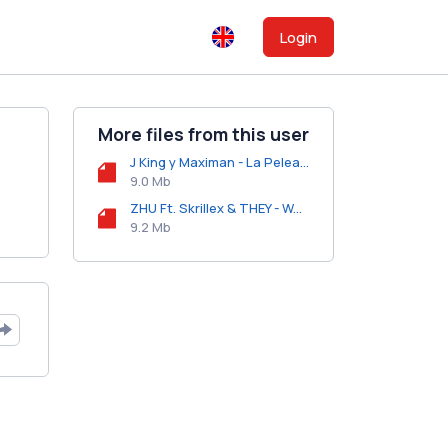
Login
More files from this user
J King y Maximan - La Pelea.mp3
9.0 Mb
ZHU Ft. Skrillex & THEY - Working for It.mp3
9.2 Mb