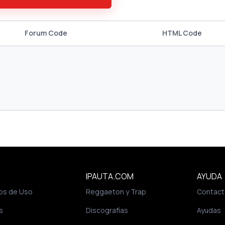
Forum Code
HTML Code
IPAUTA.COM
AYUDA
os de Uso
Reggaeton y Trap
Contact
s
Discografías
Ayudas