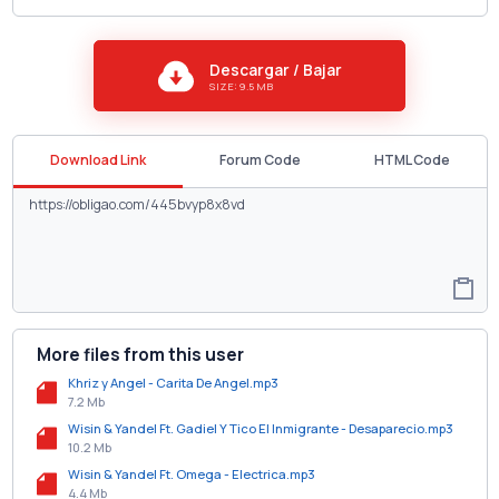
Descargar / Bajar
SIZE: 9.5 MB
Download Link
Forum Code
HTML Code
More files from this user
Khriz y Angel - Carita De Angel.mp3
7.2 Mb
Wisin & Yandel Ft. Gadiel Y Tico El Inmigrante - Desaparecio.mp3
10.2 Mb
Wisin & Yandel Ft. Omega - Electrica.mp3
4.4 Mb