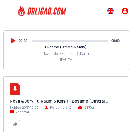
00:00
00:00
Bйsame (Official Remix)
Nova & Jory Ft. Rakim & Ken-Y
IPAUTA
Nova & Jory Ft. Rakim & Ken-Y - Bésame (Official …
Subido 2013-10-20
Por Juniorcit0
25702
Reportar