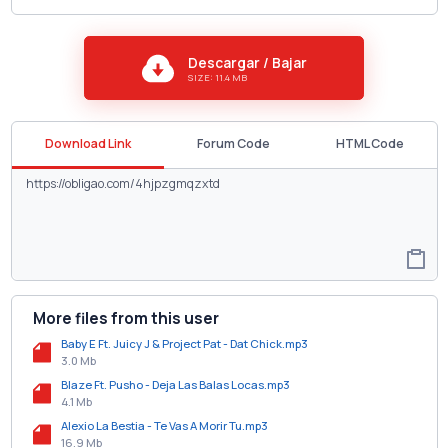
Descargar / Bajar
SIZE: 11.4 MB
Download Link
Forum Code
HTML Code
More files from this user
Baby E Ft. Juicy J & Project Pat - Dat Chick.mp3
3.0 Mb
Blaze Ft. Pusho - Deja Las Balas Locas.mp3
4.1 Mb
Alexio La Bestia - Te Vas A Morir Tu.mp3
16.9 Mb