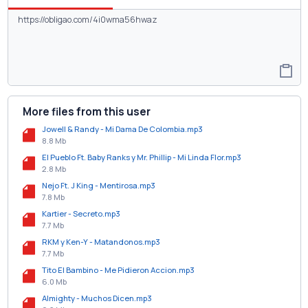
More files from this user
Jowell & Randy - Mi Dama De Colombia.mp3
8.8 Mb
El Pueblo Ft. Baby Ranks y Mr. Phillip - Mi Linda Flor.mp3
2.8 Mb
Nejo Ft. J King - Mentirosa.mp3
7.8 Mb
Kartier - Secreto.mp3
7.7 Mb
RKM y Ken-Y - Matandonos.mp3
7.7 Mb
Tito El Bambino - Me Pidieron Accion.mp3
6.0 Mb
Almighty - Muchos Dicen.mp3