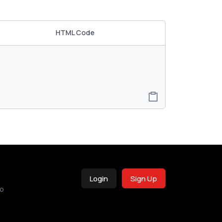
HTML Code
Login
Sign Up
o