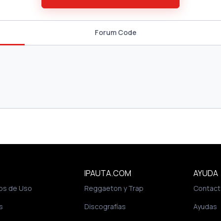
Forum Code
IPAUTA.COM
AYUDA
os de Uso
Reggaeton y Trap
Contact
s
Discografías
Ayudas