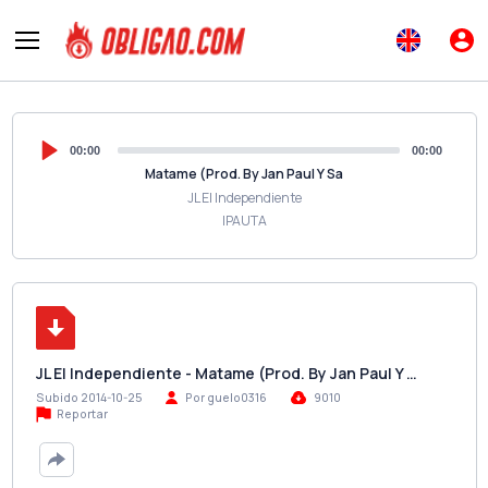
00:00
00:00
Matame (Prod. By Jan Paul Y Sa
JL El Independiente
IPAUTA
JL El Independiente - Matame (Prod. By Jan Paul Y …
Subido 2014-10-25
Por guelo0316
9010
Reportar