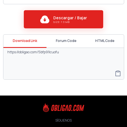
Descargar / Bajar
SIZE: 7.3 MB
Download Link
Forum Code
HTML Code
SÍGUENOS