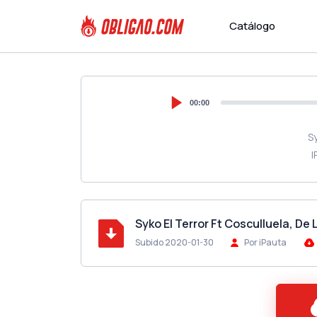
Catálogo
00:00
Sy
I
Syko El Terror Ft Cosculluela, De
Subido 2020-01-30
Por iPauta