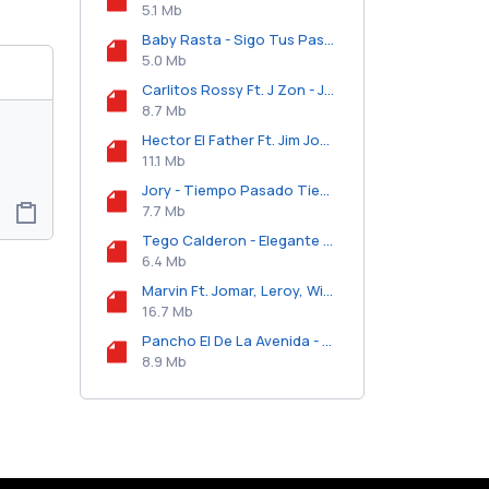
5.1 Mb
Baby Rasta - Sigo Tus Pasos.mp3
5.0 Mb
Carlitos Rossy Ft. J Zon - Juego Toxico.mp3
8.7 Mb
Hector El Father Ft. Jim Jones, Yomo y Ghetto - Hello Mama Chosen Few (Remix).mp3
11.1 Mb
Jory - Tiempo Pasado Tiempo Perdido.mp3
7.7 Mb
Tego Calderon - Elegante De Boutique.mp3
6.4 Mb
Marvin Ft. Jomar, Leroy, Wibal, Alex, J Alvarez, Yailemm, Clandestino, Nova, Jory Y Eloy - Besame (Remix).mp3
16.7 Mb
Pancho El De La Avenida - Bajito.mp3
8.9 Mb