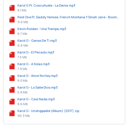
Karol G Ft. Cosculluela - La Dama.mp3
8.1 Mb
Red One Ft. Daddy Yankee, French Montana Y Dinah Jane - Boom Boom.mp3
9.6 Mb
Kevin Roldan - Una Trampa.mp3
8.7 Mb
Karol G - Ganas De Ti.mp3
6.6 Mb
Karol G - El Pecado.mp3
7.5 Mb
Karol G - A Solas.mp3
7.9 Mb
Karol G - Amor No Hay.mp3
8.0 Mb
Karol G - Lo Sabe Dios.mp3
5.8 Mb
Karol G - Casi Nada.mp3
8.6 Mb
Karol G - Unstoppable (Album) (2017).zip
90.3 Mb