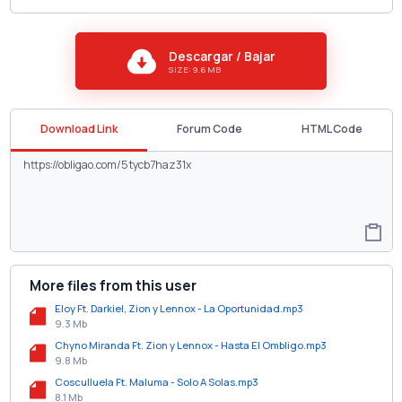
Descargar / Bajar
SIZE: 9.6 MB
Download Link
Forum Code
HTML Code
More files from this user
Eloy Ft. Darkiel, Zion y Lennox - La Oportunidad.mp3
9.3 Mb
Chyno Miranda Ft. Zion y Lennox - Hasta El Ombligo.mp3
9.8 Mb
Cosculluela Ft. Maluma - Solo A Solas.mp3
8.1 Mb