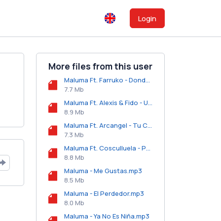
Login
More files from this user
Maluma Ft. Farruko - Donde Estas.mp3
7.7 Mb
Maluma Ft. Alexis & Fido - Una Aventura.mp3
8.9 Mb
Maluma Ft. Arcangel - Tu Cariño.mp3
7.3 Mb
Maluma Ft. Cosculluela - Pretextos.mp3
8.8 Mb
Maluma - Me Gustas.mp3
8.5 Mb
Maluma - El Perdedor.mp3
8.0 Mb
Maluma - Ya No Es Niña.mp3