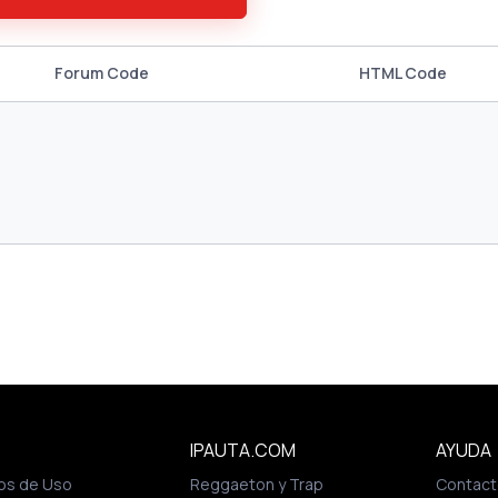
Forum Code
HTML Code
IPAUTA.COM
AYUDA
os de Uso
Reggaeton y Trap
Contact