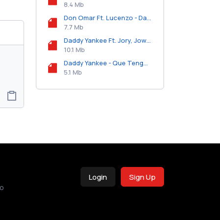
8.4 Mb
Don Omar Ft. Lucenzo - Danza Kuduro.mp3
7.7 Mb
Daddy Yankee Ft. Jory, Jowell y Randy, Alexis y Fido - Pata Boom (Official Remix).mp3
10.1 Mb
Daddy Yankee - Que Tengo Que Hacer.mp3
5.1 Mb
Login
Sign Up
o