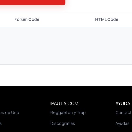
Forum Code
HTML Code
IPAUTA.COM
AYUDA
os de Uso
Reggaeton y Trap
Contact
s
Discografías
Ayudas