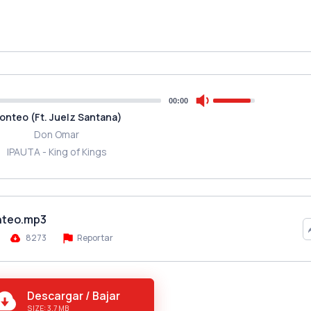
00:00
onteo (Ft. Juelz Santana)
Don Omar
IPAUTA - King of Kings
onteo.mp3
8273
Reportar
Descargar / Bajar
SIZE: 3.7 MB