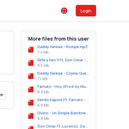
Login
More files from this user
Daddy Yankee - Rompe.mp3
7.4 Mb
RKM y Ken-Y Ft. Don Omar - Cuerpo Sensual.mp3
8.5 Mb
Daddy Yankee - Cojela Que Va Sin Jockey.mp3
7.1 Mb
Farruko - Hoy (Prod. by Musicologo y Menes).mp3
8.3 Mb
Kendo Kaponi Ft. Farruko - Te Envidian.mp3
6.0 Mb
Divino - Un Simple Bandolero.mp3
6.9 Mb
Don Omar Ft. Lucenzo, Daddy Yankee y Arcangel - Danza Kuduro (Official Remix).mp3