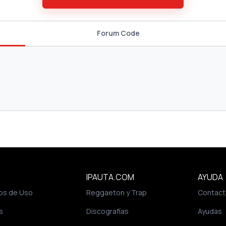
Forum Code
IPAUTA.COM
AYUDA
os de Uso
Reggaeton y Trap
Contact
s
Discografías
Ayudas