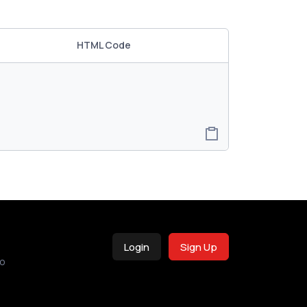
HTML Code
Login
Sign Up
o