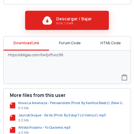
Descargar / Bajar
SIZE: 7.2 MB
Download Link
Forum Code
HTML Code
More files from this user
Nova La Amenaza - Pensandote (Prod. By Karlitos Beatz) (New Version).mp3
8.0 Mb
Jaycob Duque - Se Va (Prod. By Edup Y Lil Geniuz).mp3
8.2 Mb
Artista Rosario - Yo Quisiera.mp3
4.5 Mb