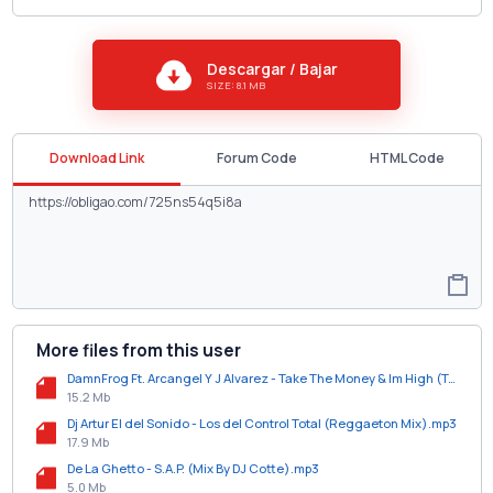
Descargar / Bajar
SIZE: 8.1 MB
Download Link
Forum Code
HTML Code
More files from this user
DamnFrog Ft. Arcangel Y J Alvarez - Take The Money & Im High (Trap Remix).mp3
15.2 Mb
Dj Artur El del Sonido - Los del Control Total (Reggaeton Mix).mp3
17.9 Mb
De La Ghetto - S.A.P. (Mix By DJ Cotte).mp3
5.0 Mb