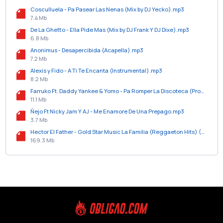
Cosculluela - Pa Pasear Las Nenas (Mix by DJ Yecko).mp3
7.4 Mb
De La Ghetto - Ella Pide Mas (Mix by DJ Frank Y DJ Dixe).mp3
6.8 Mb
Anonimus - Desapercibida (Acapella).mp3
7.2 Mb
Alexis y Fido - A Ti Te Encanta (Instrumental).mp3
8.2 Mb
Farruko Ft. Daddy Yankee & Yomo - Pa Romper La Discoteca (Prod. By Musicologo Y Menes).mp3
11.1 Mb
Ñejo Ft Nicky Jam Y AJ - Me Enamore De Una Prepago.mp3
3.7 Mb
Hector El Father - Gold Star Music La Familia (Reggaeton Hits) (2005).zip
169.3 Mb