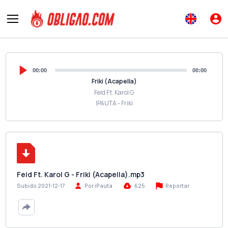
00:00
00:00
Friki (Acapella)
Feid Ft. Karol G
IPAUTA - Friki
Feid Ft. Karol G - Friki (Acapella).mp3
Reportar
Subido 2021-12-17
Por iPauta
625