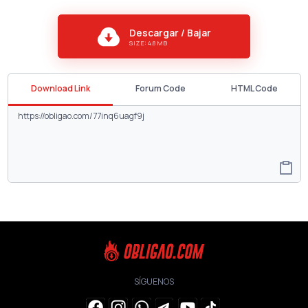
Descargar / Bajar
SIZE: 4.8 MB
Download Link
Forum Code
HTML Code
SÍGUENOS