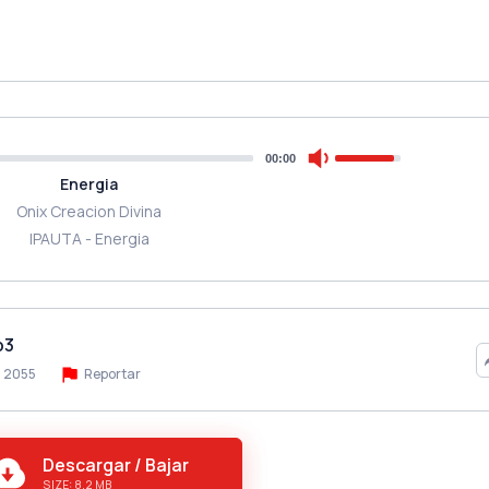
00:00
Energia
Onix Creacion Divina
IPAUTA - Energia
p3
2055
Reportar
Descargar / Bajar
SIZE: 8.2 MB