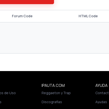
Forum Code
HTML Code
IPAUTA.COM
AYUDA
os de Uso
Reggaeton y Trap
Contact
s
Discografías
Ayudas