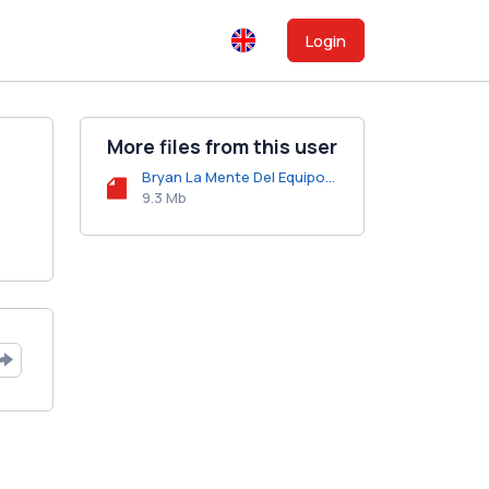
Login
More files from this user
Bryan La Mente Del Equipo - Jukia.mp3
9.3 Mb