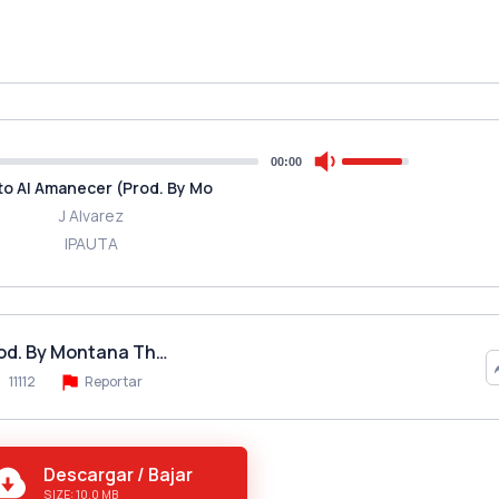
00:00
to Al Amanecer (Prod. By Mo
J Alvarez
IPAUTA
rod. By Montana Th…
11112
Reportar
Descargar / Bajar
SIZE: 10.0 MB