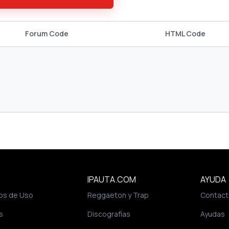
Forum Code
HTML Code
IPAUTA.COM
AYUDA
os de Uso
Reggaeton y Trap
Contact
s
Discografías
Ayudas