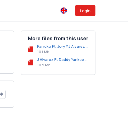
Login
More files from this user
Farruko Ft. Jory Y J Alvarez - Hola Beba (Official Remix) (Prod. By Rome, DJ Urba, Santana Y Money Machine).mp3
10.1 Mb
J Alvarez Ft Daddy Yankee - Junto Al Amanecer (Official Remix) (Prod. By Montana The Producer).mp3
10.9 Mb