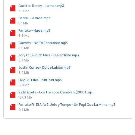
Carlitos Rossy - Llamas.mp3
8.9 Mb
Darell - La Vida.mp3
8.1 Mb
Farruko - Nada.mp3
8.6 Mb
Gammy - No Te Enamores.mp3
5.5 Mb
Jory Ft. Luigi 21 Plus - La Perdiste.mp3
8.7 Mb
Justin Quiles - Dulce Labios.mp3
8.0 Mb
Luigi 21 Plus - Puti Puti.mp3
6.8 Mb
Ez El Ezeta - Los Tiempos Cambian (2016).zip
127.3 Mb
Farruko Ft. El Alfa El Jefe y Tempo - Un Papi Que La Mima.mp3
9.7 Mb