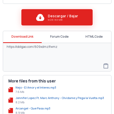
Descargar / Bajar
SIZE: 8.0 MB
Download Link
Forum Code
HTML Code
More files from this user
Nejo - El Amor y el Interes.mp3
7.6 Mb
Jennifer Lopez Ft. Marc Anthony - Olvidame y Pega la Vuelta.mp3
8.2 Mb
Arcangel - Que Pasa.mp3
8.9 Mb