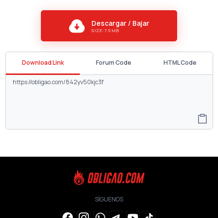
Descargar / Bajar
SIZE: 7.5 MB
Download Link
Forum Code
HTML Code
SÍGUENOS