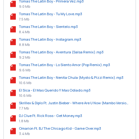
Tomas The Latin Boy - Primera Vez.mp3
9.0 Mb
Tomas The Latin Boy - Tu My Love.mp3
7.5 Mb
Tomas The Latin Boy - Sientelo.mp3
8.4 Mb
Tomas The Latin Boy - Instagram.mp3
8.8 Mb
Tomas The Latin Boy - Aventura (Salsa Remix).mp3
9.2 Mb
Tomas The Latin Boy - Lo Siento Amor (Pop Remix).mp3
9.6 Mb
Tomas The Latin Boy - Nenita Chula (Mysto & Pizzi Remix).mp3
10.6 Mb
El Sica - El Mas Querido Y Mas Odiado.mp3
10.6 Mb
Skrillex & Diplo Ft. Justin Bieber - Where Are U Now (Mambo Version) (Prod. By Kid MB).mp3
7.7 Mb
DJ Clue Ft. Rick Ross - Get Money.mp3
1.8 Mb
Omarion Ft. BJ The Chicago Kid - Game Over.mp3
3.4 Mb