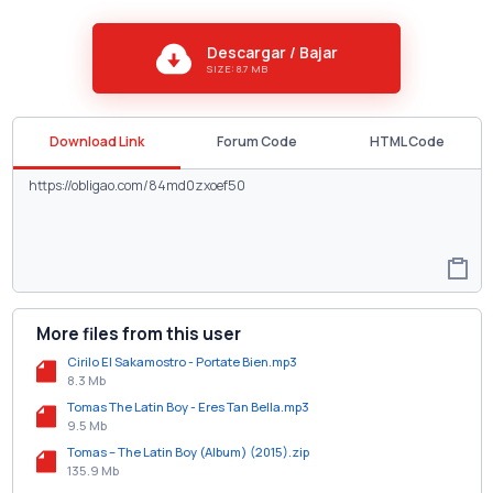
Descargar / Bajar
SIZE: 8.7 MB
Download Link
Forum Code
HTML Code
More files from this user
Cirilo El Sakamostro - Portate Bien.mp3
8.3 Mb
Tomas The Latin Boy - Eres Tan Bella.mp3
9.5 Mb
Tomas – The Latin Boy (Album) (2015).zip
135.9 Mb