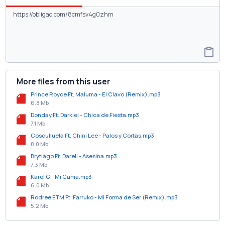
More files from this user
Prince Royce Ft. Maluma - El Clavo (Remix).mp3
6.8 Mb
Donday Ft. Darkiel - Chica de Fiesta.mp3
7.1 Mb
Cosculluela Ft. Chini Lee - Palos y Cortas.mp3
8.0 Mb
Brytiago Ft. Darell - Asesina.mp3
7.3 Mb
Karol G - Mi Cama.mp3
6.0 Mb
Rodree ETM Ft. Farruko - Mi Forma de Ser (Remix).mp3
5.2 Mb