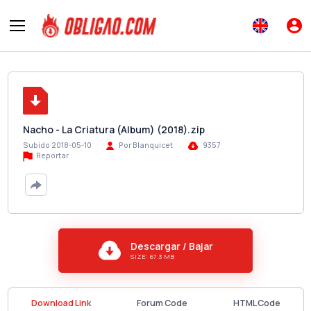
Nacho - La Criatura (Album) (2018).zip
Subido 2018-05-10
Por Blanquicet
9357
Reportar
Descargar / Bajar
SIZE: 67.3 MB
Download Link
Forum Code
HTML Code