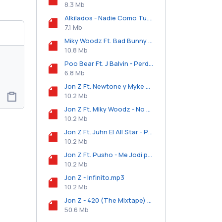
8.3 Mb
Alkilados - Nadie Como Tu.mp3
7.1 Mb
Miky Woodz Ft. Bad Bunny - Estamos Clear.mp3
10.8 Mb
Poo Bear Ft. J Balvin - Perdido.mp3
6.8 Mb
Jon Z Ft. Newtone y Myke Towers - 420.mp3
10.2 Mb
Jon Z Ft. Miky Woodz - No Varillas.mp3
10.2 Mb
Jon Z Ft. Juhn El All Star - Poli Molly Mari.mp3
10.2 Mb
Jon Z Ft. Pusho - Me Jodi por Lo Mio.mp3
10.2 Mb
Jon Z - Infinito.mp3
10.2 Mb
Jon Z - 420 (The Mixtape) (2018).zip
50.6 Mb