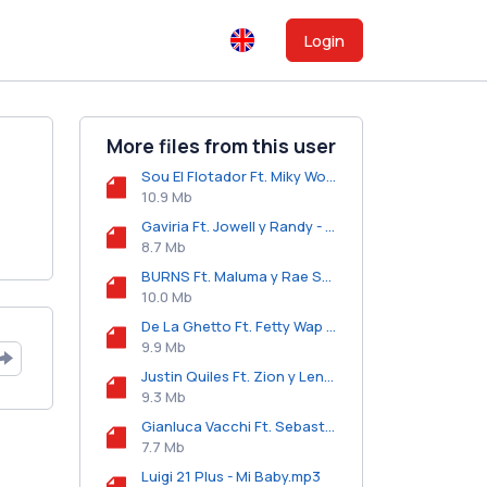
Login
More files from this user
Sou El Flotador Ft. Miky Woodz y Juhn - Estrellita Fugaz.mp3
10.9 Mb
Gaviria Ft. Jowell y Randy - No Te Quedes En Casa.mp3
8.7 Mb
BURNS Ft. Maluma y Rae Sremmurd - Hands On Me.mp3
10.0 Mb
De La Ghetto Ft. Fetty Wap - F.L.Y.mp3
9.9 Mb
Justin Quiles Ft. Zion y Lennox - No Quiero Amarte.mp3
9.3 Mb
Gianluca Vacchi Ft. Sebastian Yatra - Love.mp3
7.7 Mb
Luigi 21 Plus - Mi Baby.mp3