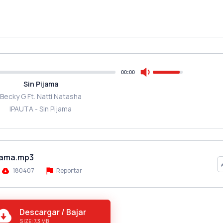
00:00
Sin Pijama
Becky G Ft. Natti Natasha
IPAUTA - Sin Pijama
ijama.mp3
180407
Reportar
Descargar / Bajar
SIZE: 7.3 MB