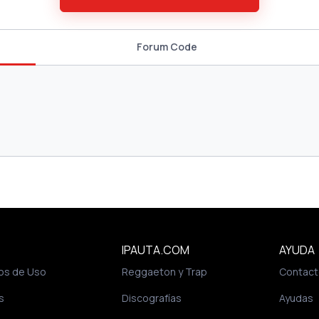
Forum Code
IPAUTA.COM
AYUDA
os de Uso
Reggaeton y Trap
Contact
s
Discografías
Ayudas