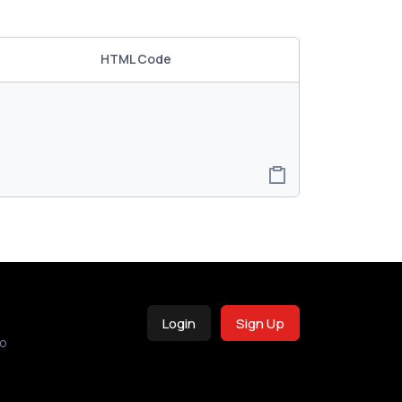
HTML Code
Login
Sign Up
o