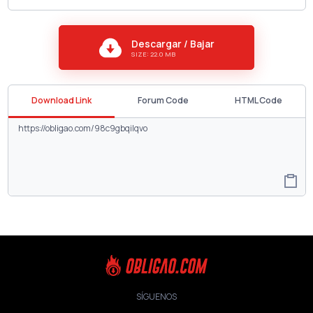
Descargar / Bajar
SIZE: 22.0 MB
Download Link
Forum Code
HTML Code
SÍGUENOS