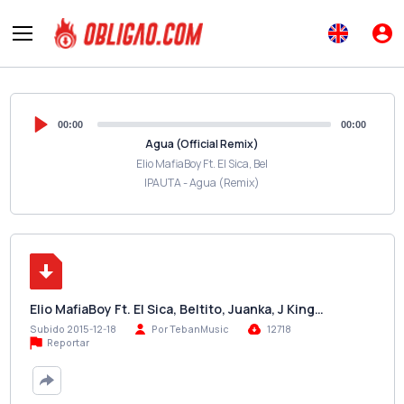
00:00
00:00
Agua (Official Remix)
Elio MafiaBoy Ft. El Sica, Bel
IPAUTA - Agua (Remix)
Elio MafiaBoy Ft. El Sica, Beltito, Juanka, J King…
Subido 2015-12-18
Por TebanMusic
12718
Reportar