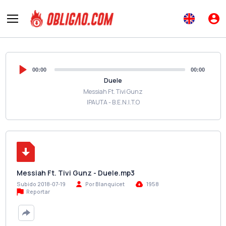
00:00
00:00
Duele
Messiah Ft. Tivi Gunz
IPAUTA - B.E.N.I.T.O
Messiah Ft. Tivi Gunz - Duele.mp3
Subido 2018-07-19
Por Blanquicet
1958
Reportar