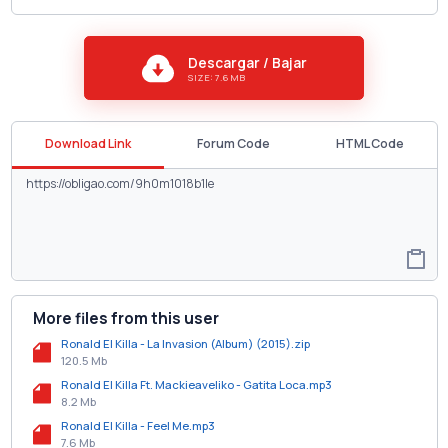
Descargar / Bajar
SIZE: 7.6 MB
Download Link
Forum Code
HTML Code
More files from this user
Ronald El Killa - La Invasion (Album) (2015).zip
120.5 Mb
Ronald El Killa Ft. Mackieaveliko - Gatita Loca.mp3
8.2 Mb
Ronald El Killa - Feel Me.mp3
7.6 Mb