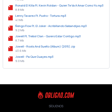
Ronald El Killa Ft. Kevin Roldan - Quien Te Va A Amar Como Yo.mp3
8.8 Mb
Lenny Tavarez Ft. Pusho - Tortura.mp3
4.1 Mb
Ñengo Flow Ft. El Joker - Acribillando Sabandijas.mp3
9.2 Mb
Jowell Ft. Trebol Clan - Quiero Estar Contigo.mp3
8.7 Mb
Jowell - Roots And Suelto (Album) (2015).zip
43.6 Mb
Jowell - Pa Que Guayes.mp3
9.0 Mb
SÍGUENOS