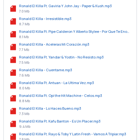
Ronald El Killa Ft. Gaviria Y John Jay - Paper & Kush.mp3
7.0 Mb
Ronald El Killa - Irresistible.mp3
8.7 Mb
Ronald El Killa Ft. Pipe Calderon Y Alberto Stylee - Por Que Te Enojas.mp3
8.1 Mb
Ronald El Killa - Aceleras Mi Corazón.mp3
7.7 Mb
Ronald El Killa Ft. Yandar & Yostin - No Resisto.mp3
7.5 Mb
Ronald El Killa - Cuentame.mp3
7.6 Mb
Ronald El Killa Ft. Antuan - La Ultima Vez.mp3
8.0 Mb
Ronald El Killa Ft. Opi the Hit Machine - Celos.mp3
8.8 Mb
Ronald El Killa - Lo Haces Bueno.mp3
7.3 Mb
Ronald El Killa Ft. Kafu Banton - Es Un Placer.mp3
9.4 Mb
Ronald El Killa Ft. Rayo & Toby Y Latin Fresh - Vamos A Tripiar.mp3
7.8 Mb