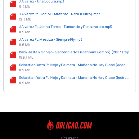
J Alvarez - Una Locura.mp3
9.4 Mb
J Alvarez Ft. Genio El Mutante - Rata (Outro).mp3
12.3 Mb
J Alvarez Ft. Jonna Torres - Fumando y Pensandote.mp3
8.9 Mb
J Alvarez Ft. Mestiza - Siempre Fly.mp3
8.6 Mb
Baby Rasta y Gringo - Sentenciados (Platinum Edition) (2004).zip
159.7 Mb
Sebastian Yatra Ft. Ñejo y Dalmata - Mañana No Hay Clase (Acapella).mp3
8.9 Mb
Sebastian Yatra Ft. Nejo y Dalmata - Manana No Hay Clase (Instrumental).mp3
8.9 Mb
SÍGUENOS