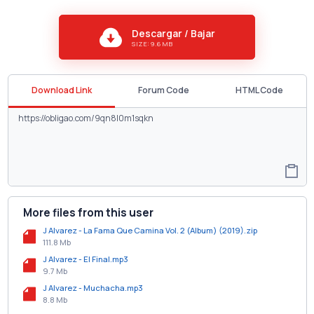
Descargar / Bajar
SIZE: 9.6 MB
Download Link
Forum Code
HTML Code
More files from this user
J Alvarez - La Fama Que Camina Vol. 2 (Album) (2019).zip
111.8 Mb
J Alvarez - El Final.mp3
9.7 Mb
J Alvarez - Muchacha.mp3
8.8 Mb