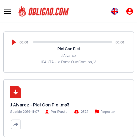
00:00
00:00
Piel Con Piel
J Alvarez
IPAUTA - La Fama Que Camina, V
J Alvarez - Piel Con Piel.mp3
Reportar
Subido 2019-11-07
Por iPauta
2372