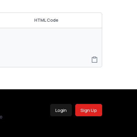
HTML Code
Login
Sign Up
o