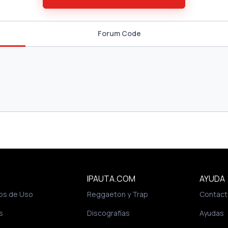
Forum Code
IPAUTA.COM
AYUDA
os de Uso
Reggaeton y Trap
Contact
s
Discografías
Ayudas