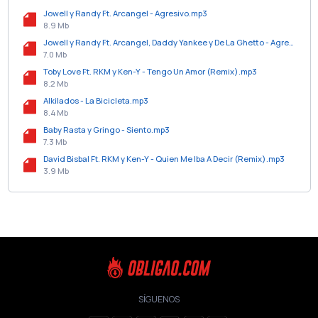
Jowell y Randy Ft. Arcangel - Agresivo.mp3
8.9 Mb
Jowell y Randy Ft. Arcangel, Daddy Yankee y De La Ghetto - Agresivo (Official Remix).mp3
7.0 Mb
Toby Love Ft. RKM y Ken-Y - Tengo Un Amor (Remix).mp3
8.2 Mb
Alkilados - La Bicicleta.mp3
8.4 Mb
Baby Rasta y Gringo - Siento.mp3
7.3 Mb
David Bisbal Ft. RKM y Ken-Y - Quien Me Iba A Decir (Remix).mp3
3.9 Mb
SÍGUENOS