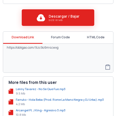
Descargar / Bajar
SIZE: 8.1 MB
Download Link
Forum Code
HTML Code
More files from this user
Lenny Tavarez - No Se Que Fue.mp3
9.5 Mb
Farruko - Hola Beba (Prod. Rome La Mano Negra y DJ Urba).mp3
4.2 Mb
Arcangel Ft. J King - Agresivo 3.mp3
10.8 Mb