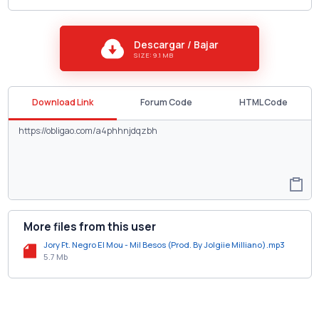
Descargar / Bajar
SIZE: 9.1 MB
Download Link
Forum Code
HTML Code
More files from this user
Jory Ft. Negro El Mou - Mil Besos (Prod. By Jolgiie Milliano).mp3
5.7 Mb