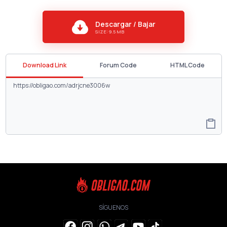
Descargar / Bajar
SIZE: 9.5 MB
Download Link
Forum Code
HTML Code
SÍGUENOS