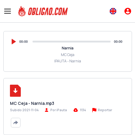
00:00
00:00
Narnia
MC Ceja
IPAUTA - Narnia
MC Ceja - Narnia.mp3
Reportar
Subido 2021-11-04
Por iPauta
1134