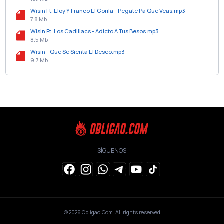
Wisin Ft. Eloy Y Franco El Gorila - Pegate Pa Que Veas.mp3
7.8 Mb
Wisin Ft. Los Cadillacs - Adicto A Tus Besos.mp3
8.5 Mb
Wisin - Que Se Sienta El Deseo.mp3
9.7 Mb
SÍGUENOS
© 2026
Obligao.Com
. All rights reserved