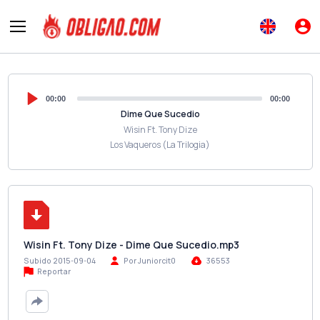
00:00
00:00
Dime Que Sucedio
Wisin Ft. Tony Dize
Los Vaqueros (La Trilogia)
Wisin Ft. Tony Dize - Dime Que Sucedio.mp3
Subido 2015-09-04
Por Juniorcit0
36553
Reportar