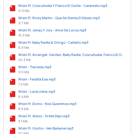
Wisin Ft. Cosculluela Y Franco El Gorila - Caramelo.mp3
9.9 Mb
Wisin Ft. Ricky Martin - Que Se Sienta El Deseo.mp3
9.7 Mb
Wisin Ft. Jenay Y Jory - Amor De Locos.mp3
10.3 Mb
Wisin Ft. Baby Rasta & Gringo - Callaito.mp3
6.8 Mb
Wisin Ft. Arcangel, Gavilan, Baby Rasta, Cosculluela, Franco El Gorila, Ñengo Flow, J Alvarez, Farruko, Pusho, Tito El Bambino Y Jenay - Los Vaqueros.mp3
20.3 Mb
Wisin - Traviesa.mp3
9.0 Mb
Wisin - Faldita Esa.mp3
7.2 Mb
Wisin - Luna Llena.mp3
8.4 Mb
Wisin Ft. Divino - Nos Queremos.mp3
8.8 Mb
Wisin Ft. Alexis - Yo Me Dejo.mp3
8.1 Mb
Wisin Ft. Gocho - Ven Bailame.mp3
10.1 Mb