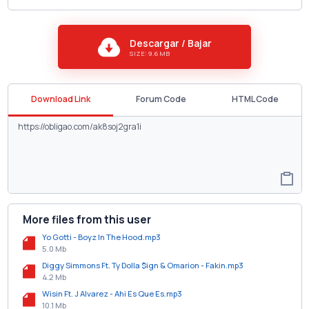
Descargar / Bajar
SIZE: 9.6 MB
Download Link
Forum Code
HTML Code
More files from this user
Yo Gotti - Boyz In The Hood.mp3
5.0 Mb
Diggy Simmons Ft. Ty Dolla $ign & Omarion - Fakin.mp3
4.2 Mb
Wisin Ft. J Alvarez - Ahi Es Que Es.mp3
10.1 Mb