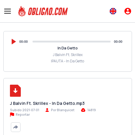
00:00
00:00
In Da Getto
J Balvin Ft. Skrillex
IPAUTA - In Da Getto
J Balvin Ft. Skrillex - In Da Getto.mp3
Subido 2021-07-01
Por Blanquicet
14819
Reportar