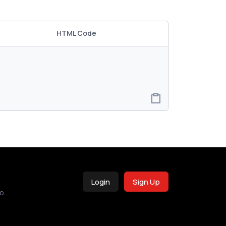
HTML Code
Login
Sign Up
o