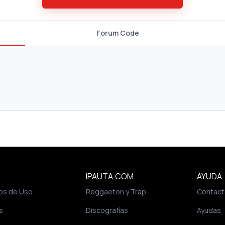
Forum Code
IPAUTA.COM
AYUDA
os de Uso
Reggaeton y Trap
Contact
s
Discografías
Ayudas