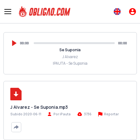
00:00
00:00
Se Suponia
J Alvarez
IPAUTA - Se Suponia
J Alvarez - Se Suponia.mp3
Reportar
Subido 2020-06-11
Por iPauta
3736