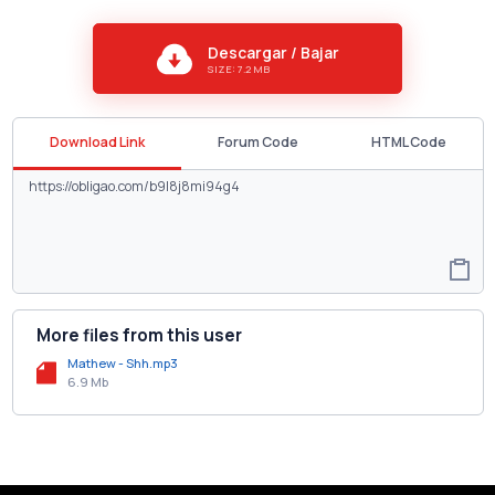
Descargar / Bajar
SIZE: 7.2 MB
Download Link
Forum Code
HTML Code
More files from this user
Mathew - Shh.mp3
6.9 Mb