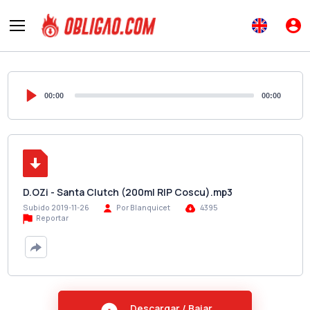
00:00
00:00
D.OZi - Santa Clutch (200ml RIP Coscu).mp3
Subido 2019-11-26
Por Blanquicet
4395
Reportar
Descargar / Bajar