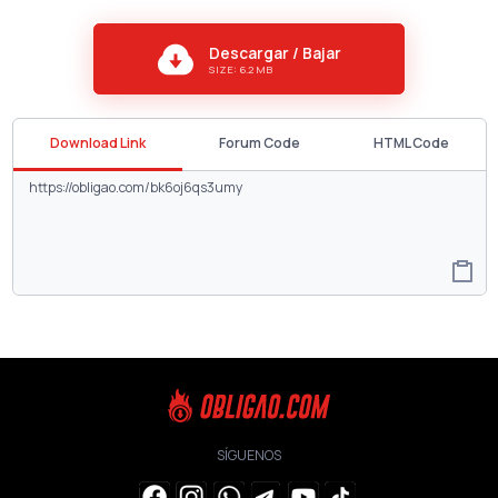
Descargar / Bajar
SIZE: 6.2 MB
Download Link
Forum Code
HTML Code
SÍGUENOS