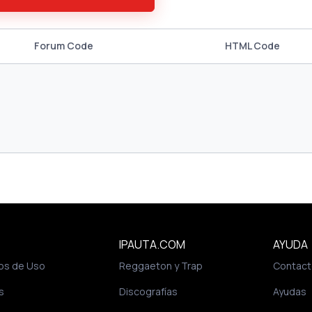
Forum Code
HTML Code
IPAUTA.COM
AYUDA
os de Uso
Reggaeton y Trap
Contact
s
Discografías
Ayudas