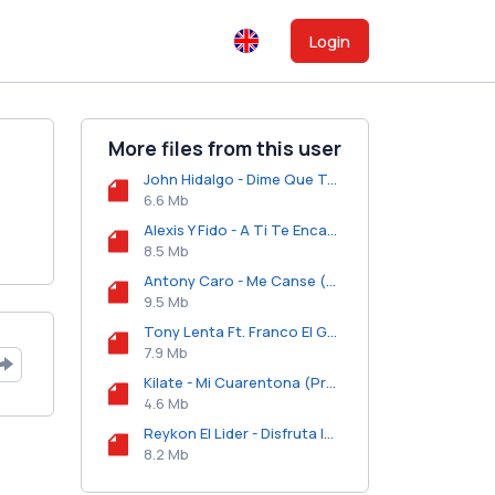
Login
More files from this user
John Hidalgo - Dime Que Te Pasa.mp3
6.6 Mb
Alexis Y Fido - A Ti Te Encanta.mp3
8.5 Mb
Antony Caro - Me Canse (Prod. by Taimlezz y Paky Man).mp3
9.5 Mb
Tony Lenta Ft. Franco El Gorila - Mi Chulita.mp3
7.9 Mb
Kilate - Mi Cuarentona (Prod. By Jeorgie Milliano).mp3
4.6 Mb
Reykon El Lider - Disfruta la Vida (Prod. by Teo Cano Y Chez Tom).mp3
8.2 Mb